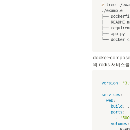
>
 tree ./exa
./example

├── Dockerfil
├── README.md
├── requirem
├── app.py

└── docker-c
docker-com
의 redis 서비스
version
:
"3.
services
:
web
:
build
:
 .

ports
:
-
"500
volumes
:
-
 READ