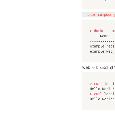
docker-compose 
>
docker-com
     Name   
------------
example_redi
example_web_
web 서비스의 경
>
curl
 local
Hello World
!
>
curl
 local
Hello World
!