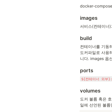
docker-comp
images
서비스(컨테이너)
build
컨테이너를 기동하기 
도커파일로 사용하
니다. images 
ports
${컨테이너 외부}
volumes
도커 볼륨 혹은 호
일에 선언된 볼륨