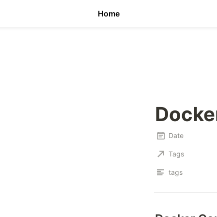
Home
Dock
Date
Tags
tags