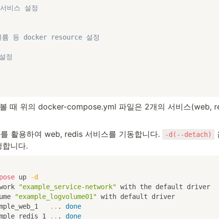
 서비스 설정
 등 docker resource 설정 
 설정
때 위의 docker-compose.yml 파일은 2개의 서비스(web, r
se를 활용하여 web, redis 서비스를 기동합니다. 
-d(--detach)
행합니다.
pose
 up 
-d
work 
"example_service-network"
 with the default driver

ume 
"example_logvolume01"
 with default driver

mple_web_1   
..
. 
done
mple_redis_1 
..
. 
done