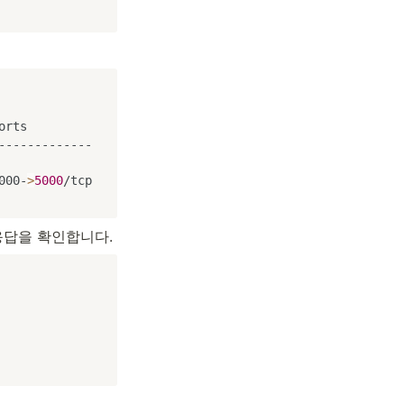
rts         

------------

             

000-
>
5000
/tcp
응답을 확인합니다.