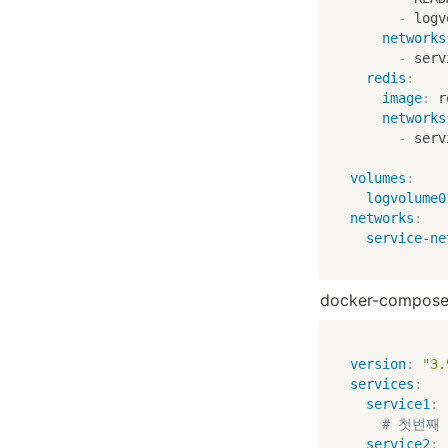
-
 logv
networks
-
 serv
redis
:
image
:
 r
networks
-
 serv
volumes
:
logvolume0
networks
:
service-ne
docker-comp
version
:
"3.
services
:
service1
:
# 첫번째
service2
: