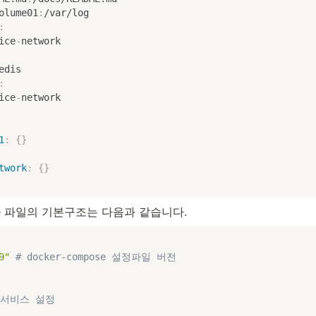
olume01
:
/var/log

:
ice
-
network

edis

:
ice
-
network

1
:
{
}
twork
:
{
}
ose 파일의 기본구조는 다음과 같습니다.
9"
# docker-compose 설정파일 버전
 서비스 설정